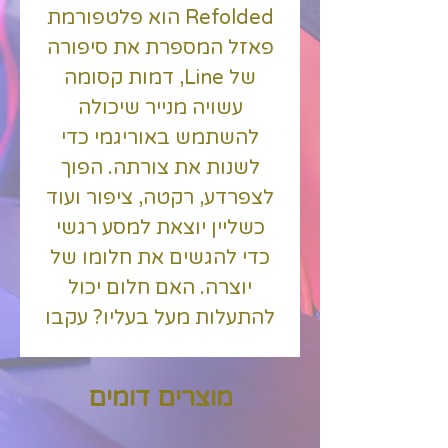
Refolded הוא פלטפורמת
פאזל המספרת את סיפורה
של Line, דמות קסומה
עשויה מנייר שיכולה
להשתמש באוריגמי כדי
לשנות את צורתה. הפוך
לצפרדע, רקטה, ציפור ועוד
כשליין יוצאת למסע רגשי
כדי להגשים את חלומו של
יוצרה. האם חלום יכול
להתעלות מעל בעליו? עקבו
אחר הסיפור היפה של ליין,
דמות חביבה שנוצרה מנייר,
מוצרים דומים
בהרפתקה אטמוספרית
שבה אתגרים וסכנות מחכים