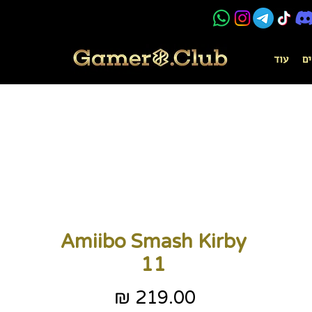
ים
עוד
Amiibo Smash Kirby
11
מחיר