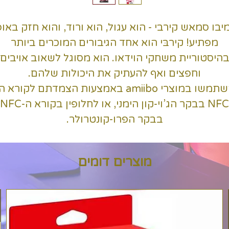
יבו סמאש קירבי - הוא עגול, הוא ורוד, והוא חזק באופ
מפתיע! קירבּי הוא אחד הגיבורים המוכרים ביותר
היסטוריית משחקי הוידאו. הוא מסוגל לשאוב אויבים
וחפצים ואף להעתיק את היכולות שלהם.
השתמשו במוצרי amiibo באמצעות הצמדתם לקורא ה
NFC בבקר הג’וי-קון הימני, או לחלופין בקורא ה-NFC
בבקר הפרו-קונטרולר.
מוצרים דומים