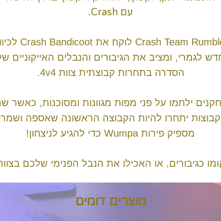
עם Crash.
Crash Team Rumble לוקח את Crash Bandicoot
דש לגמרי, ומציב את הגיבורים והנבלים האייקוניים של
הסדרה בתחרות קבוצתית צוות 4v4.
קנים ילחמו על פני מפות מגוונות ומסוכנות, כאשר שת
בוצות יתחרו להיות הקבוצה הראשונה שאספה ושמר
מספיק פירות Wumpa כדי להגיע לניצחון!
ומו כגיבורים, או האכילו את הנבל הפנימי שלכם בצוות
פרוע N.Sane של דמויות, כל אחת עם הכישורים והיכולו
הייחודיות שלו.
מוצרים דומים