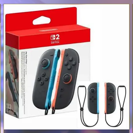
עבודת צוות היא חלק בלתי נפרד מכל משחק, מכיוון
שהשחקנים חייבים לעבוד יחד כדי להילחם בקבוצה
היריבה, להגן על בנק Wumpa ולתפוס נקודות מפתח
סביב המפה כדי לשפר את הניקוד שלהם.
יש עוד מ- Crash Team Rumble, עם גיבורים נוספים,
מצבים, מפות, פרסים ועוד בקרוב!
Crash Team Rumble - Reveal Trailer
הדורת דלוקס של
Crash Team Rumble
כוללת את
התכנים הבאים:
-- Digital Proto Pack
-- 8 'Blocky' hero skins
-- 'Pixelated' Shadow
-- 'Get On My Level' In-Game Victory Music