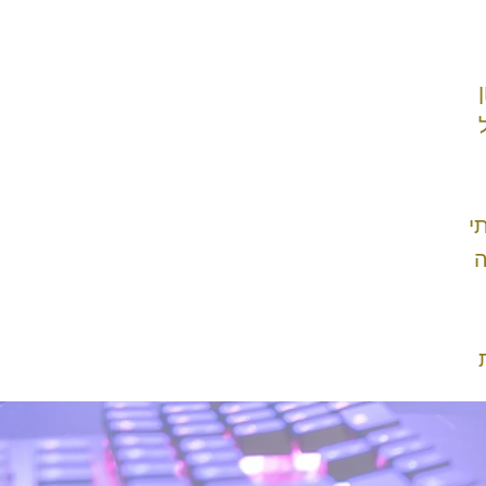
 לכיוון
י
ה
ת