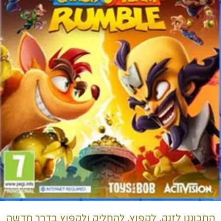
התכוננו לזנק, לקפוץ, להחליק ולקפוץ בדרך חדשה