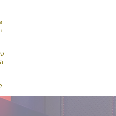
ח
שח
הק
ק