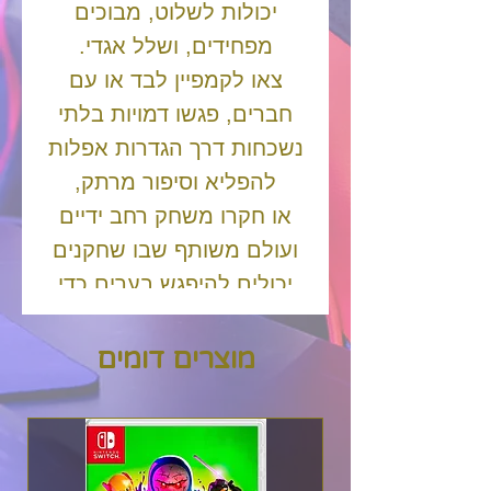
יכולות לשלוט, מבוכים
מפחידים, ושלל אגדי.
צאו לקמפיין לבד או עם
חברים, פגשו דמויות בלתי
נשכחות דרך הגדרות אפלות
להפליא וסיפור מרתק,
או חקרו משחק רחב ידיים
ועולם משותף שבו שחקנים
יכולים להיפגש בערים כדי
לסחור, לחבור לקרב ב-
World Bosses, או לרדת
מוצרים דומים
לאזורי PVP כדי לבחון את
כישוריהם מול שחקנים
אחרים – ללא צורך בלובי –
עם משחק בין פלטפורמות