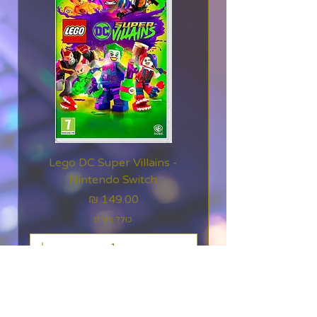
והתקדמות בכל
הפלטפורמות הזמינות.
זוהי רק ההתחלה
עבור Diablo IV, עם אירועים
חדשים, סיפורים, עונות,
פרסים ועוד מתנשאים
באופק
Lego DC Super Villains -
Nintendo Switch
מחיר
כולל מע״מ
הוספה לסל