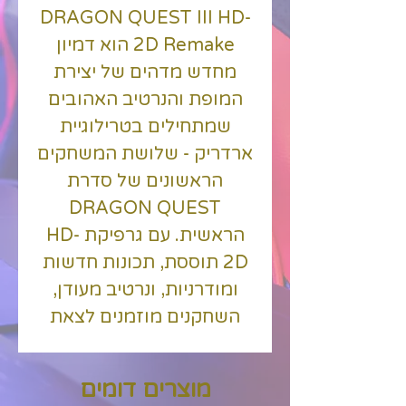
DRAGON QUEST III HD-
2D Remake הוא דמיון
מחדש מדהים של יצירת
המופת והנרטיב האהובים
שמתחילים בטרילוגיית
ארדריק - שלושת המשחקים
הראשונים של סדרת
DRAGON QUEST
הראשית. עם גרפיקת HD-
2D תוססת, תכונות חדשות
ומודרניות, ונרטיב מעודן,
השחקנים מוזמנים לצאת
להרפתקת פנטזיה אפית כדי
להציל את העולם מרוע אפל.
מוצרים דומים
DRAGON QUEST III HD-