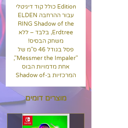
Edition כולל קוד דיגיטלי
עבור ההרחבה ELDEN
RING Shadow of the
Erdtree, בלבד – ללא
משחק הבסיס!
פסל בגודל 46 ס"מ של
"Messmer the Impaler",
אחת מדמויות הבוס
המרכזיות ב-Shadow of
the Erdtree, ספר אמנות
ושובר הורדה עבור הפסקול
מוצרים דומים
המקורי.
ELDEN RING Shadow of
the Erdtree | Official
Gameplay Reveal Trailer