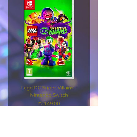
כדי להעלות את דרגתך,
ושדרג את כלי הנשק כדי
להפוך לחזק יותר. עוד הנאה
מחכה לך ב-RPG הגורלי
הזה!
RPG Ghost Sync -
Official Trailer
Lego DC Super Villains -
Nintendo Switch
מחיר
כולל מע״מ