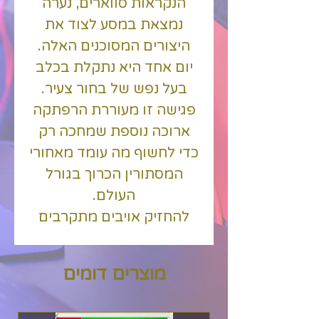
הנקראות סווארים, נערה
נמצאת במסע לצוד את
היצורים המסוכנים האלה.
יום אחד היא נתקלת בכלב
בעל נפש של בחור צעיר.
פגישה זו מעוררת הרפתקה
ארוכה נוספת שמחכה רק
כדי לחשוף מה עומד מאחורי
המסתורין הכרוך בגורל
העולם.
להחזיק אויבים מתקרבים
ולזמן רוחות לתמוך בך
בקרבות מבוססי-תור עם
מוצרים דומים
אנימציות יוצאות דופן! קח
על עצמך משימות בגילדה