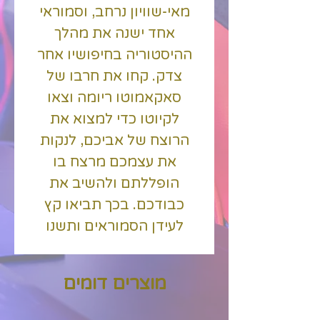
מאי-שוויון נרחב, וסמוראי
אחד ישנה את מהלך
ההיסטוריה בחיפושיו אחר
צדק. קחו את חרבו של
סאקאמוטו ריומה וצאו
לקיוטו כדי למצוא את
הרוצח של אביכם, לנקות
את עצמכם מרצח בו
הופללתם ולהשיב את
כבודכם. בכך תביאו קץ
לעידן הסמוראים ותשנו
לנצח את עתידה של יפן.
שלפו את הלהב, טענו את
מוצרים דומים
האקדח והצטרפו למהפכה
בהרפתקה ההיסטורית