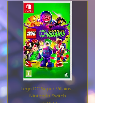
הלוהטת הזו שרק יוצרי
Yakuza: Like a Dragon
יכלו לייצר.
Like a Dragon: Ishin! -
Launch Trailer
Lego DC Super Villains -
Nintendo Switch
מחיר
כולל מע״מ