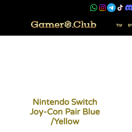
ים
עוד
Nintendo Switch
Joy-Con Pair Blue
/Yellow