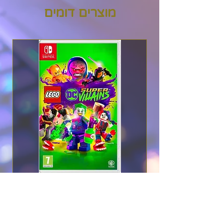
לשעבר, מוכנה לגבות את
מוצרים דומים
ריה במאבקה נגד הכוחות
המאיימים.
זה תלוי בריה ובג'ין
להתמודד עם המוני יצורים
מושחתים המכונים מפלצות
"קוראזונים", שליבם נלכד
ועוקף על ידי כוחות פולשים,
והפכו אותם לאיומים
מסוכנים.
מאפיינים:
טבלו את עצמכם בהרפתקה
מרשימה ויזואלית עם
Lego DC Super Villains -
אסתטיקה חלומית בהשראת
Nintendo Switch
אנימציה יפנית משנות ה-90,
מחיר