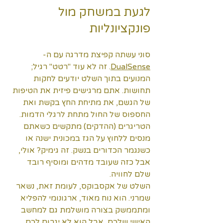
לגעת במשחק מול 
פונקציונליות
סוני עשתה קפיצת מדרגה עם ה-
DualSense
. זה לא עוד "רטט" רגיל; 
המנועים בתוך השלט יודעים לחקות 
תחושות. אתם מרגישים פיזית את הטיפות 
של הגשם, את מתיחת החץ בקשת ואת 
החספוס של החול מתחת לרגלי הדמות. 
הטריגרים (ההדקים) מתקשים כשאתם 
מנסים ללחוץ על הגז במכונית ישנה או 
כשנגמר הכדורים בנשק. זה גימיק? אולי, 
אבל כזה שעובד מדהים ומוסיף רובד 
שלם לחוויה.
השלט של אקסבוקס, לעומת זאת, נשאר 
שמרני. הוא נוח מאוד, ארגונומי להפליא 
ומתממשק בצורה מושלמת גם למחשב 
האישי שלכם, אבל הוא לא יגרום לכם 