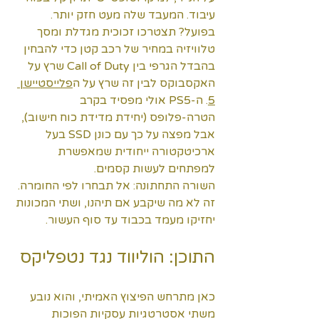
עיבוד. המעבד שלה מעט חזק יותר. 
בפועל? תצטרכו זכוכית מגדלת ומסך 
טלוויזיה במחיר של רכב קטן כדי להבחין 
בהבדל הגרפי בין Call of Duty שרץ על 
האקסבוקס לבין זה שרץ על ה
פלייסטיישן 
5
. ה-PS5 אולי מפסיד בקרב 
הטרה-פלופס (יחידת מדידת כוח חישוב), 
אבל מפצה על כך עם כונן SSD בעל 
ארכיטקטורה ייחודית שמאפשרת 
למפתחים לעשות קסמים.
השורה התחתונה: אל תבחרו לפי החומרה. 
זה לא מה שיקבע אם תיהנו, ושתי המכונות 
יחזיקו מעמד בכבוד עד סוף העשור.
התוכן: הוליווד נגד נטפליקס
כאן מתרחש הפיצוץ האמיתי, והוא נובע 
משתי אסטרטגיות עסקיות הפוכות 