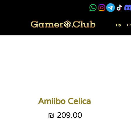
ים
עוד
Amiibo Celica
מחיר
כולל מע״מ