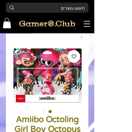
Amiibo Octoling
Girl Boy Octopus