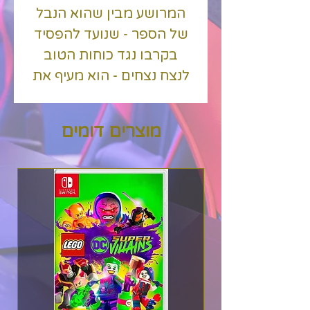
המרושע מבין שהוא הנבל
של הספר - שנועד להפסיד
בקרבו נגד כוחות הטוב
לנצח נצחים - הוא מעיף את
הג'וט ההירואי מדפיו ומשנה
את הסיפור לנצח. ג'וט חייב
מוצרים דומים
להתמודד עם אתגרים שלא
דומים לשום דבר שראה אי
פעם אם ברצונו להציל את
חבריו מכוחות האפל של
האמגרומפ ולשחזר את
הסוף הטוב של הספר. קפוץ
בין עולמות דו-ממדיים
ותלת-ממדיים בהרפתקת
האקשן המקסימה הזו -